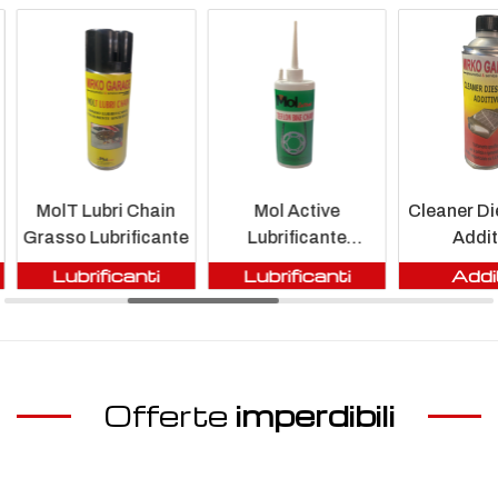
MolT Lubri Chain
Mol Active
Cleaner Di
Grasso Lubrificante
Lubrificante
Addit
Teflonato
Lubrificanti
Lubrificanti
Addit
Offerte
imperdibili