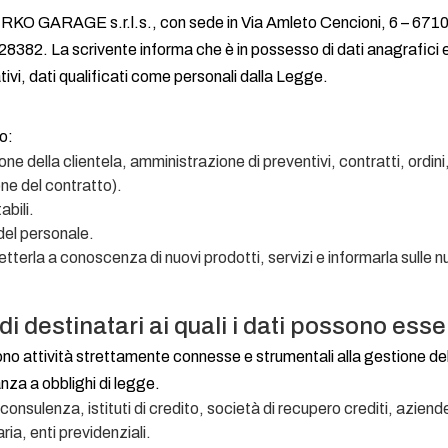
è MIRKO GARAGE s.r.l.s., con sede in Via Amleto Cencioni, 6 – 671
028382. La scrivente informa che è in possesso di dati anagrafici e
ativi, dati qualificati come personali dalla Legge.
to:
ne della clientela, amministrazione di preventivi, contratti, ordini
one del contratto).
abili.
el personale.
metterla a conoscenza di nuovi prodotti, servizi e informarla sulle n
di destinatari ai quali i dati possono ess
no attività strettamente connesse e strumentali alla gestione d
za a obblighi di legge.
 consulenza, istituti di credito, società di recupero crediti, aziend
ria, enti previdenziali.