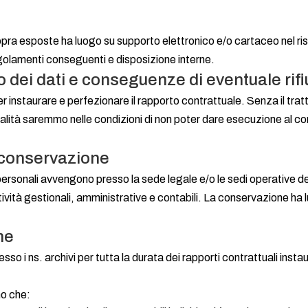
 sopra esposte ha luogo su supporto elettronico e/o cartaceo nel ri
egolamenti conseguenti e disposizione interne.
 dei dati e conseguenze di eventuale rifi
er instaurare e perfezionare il rapporto contrattuale. Senza il tra
inalità saremmo nelle condizioni di non poter dare esecuzione al co
 conservazione
ersonali avvengono presso la sede legale e/o le sedi operative del
ttività gestionali, amministrative e contabili. La conservazione ha
ne
sso i ns. archivi per tutta la durata dei rapporti contrattuali inst
mo che: