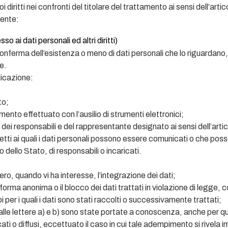
 diritti nei confronti del titolare del trattamento ai sensi dell’ar
ente:
o ai dati personali ed altri diritti)
 conferma dell’esistenza o meno di dati personali che lo riguardano,
e.
ndicazione:
to;
mento effettuato con l’ausilio di strumenti elettronici;
re, dei responsabili e del rappresentante designato ai sensi dell’art
etti ai quali i dati personali possono essere comunicati o che pos
 dello Stato, di responsabili o incaricati.
ro, quando vi ha interesse, l’integrazione dei dati;
forma anonima o il blocco dei dati trattati in violazione di legge, c
 per i quali i dati sono stati raccolti o successivamente trattati;
 alle lettere a) e b) sono state portate a conoscenza, anche per qu
icati o diffusi, eccettuato il caso in cui tale adempimento si rivela