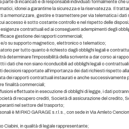
da parte di incaricati e di responsabili individuati formalmente che 
ematici, idonei a garantirne la sicurezza e la riservatezza. Il tra
i a memorizzare, gestire e trasmettere per via telematica i dati 
 cui accesso è sotto costante controllo e nel rispetto delle disposiz
le esigenze contrattuali ed ai conseguenti adempimenti degli obblig
fficace gestione dei rapporti commerciali;
tta e/o su supporto magnetico, elettronico o telematico;
atorio per tutto quanto è richiesto dagli obblighi legali e contrattua
trà determinare l’impossibilità della scrivente a dar corso ai rappo
i i dati che non siano riconducibili ad obblighi legali o contrattuali 
 decisioni rapportate all’importanza dei dati richiesti rispetto a
urata dei rapporti contrattuali instaurati e anche successivamente pe
e finalità commerciali;
sioni effettuate in esecuzione di obblighi di legge, i dati potrann
Società di recupero crediti, Società di assicurazione del credito, 
peranti nel settore del trasporto;
personali è MIRKO GARAGE s.r.l.s., con sede in Via Amleto Cencioni
o Ciabini, in qualità di legale rappresentante;