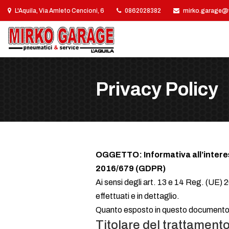
L'Aquila, Via Amleto Cencioni, 6
0862028382
mirko.garage@vi
Privacy Policy
OGGETTO: Informativa all’interes
2016/679 (GDPR)
Ai sensi degli art. 13 e 14 Reg. (UE) 2
effettuati e in dettaglio.
Quanto esposto in questo documento si 
Titolare del trattament