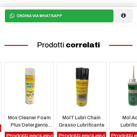
ORDINA VIA WHATSAPP
Prodotti
correlati
Mox Cleaner Foam
MolT Lubri Chain
Mol Ac
Plus Detergente
Grasso Lubrificante
Lubrifi
i
Sgrassante Pulente
Teflo
Prodotti esclusivi
Prodotti esclusivi
Prodotti e