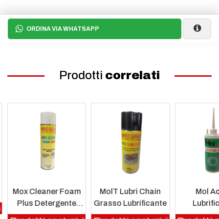
ORDINA VIA WHATSAPP
Prodotti
correlati
Mox Cleaner Foam
MolT Lubri Chain
Mol Ac
Plus Detergente
Grasso Lubrificante
Lubrifi
i
Sgrassante Pulente
Teflo